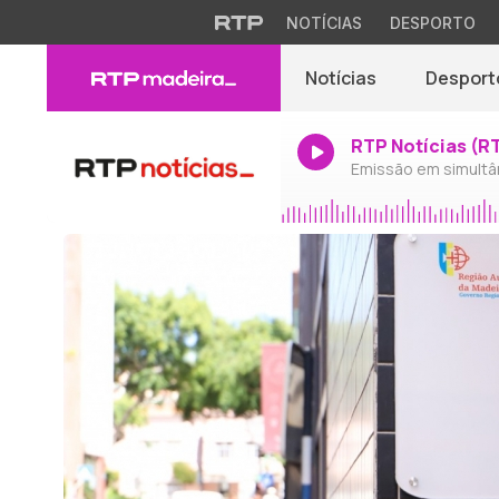
NOTÍCIAS
DESPORTO
Notícias
Desport
RTP Notícias (R
Emissão em simultâ