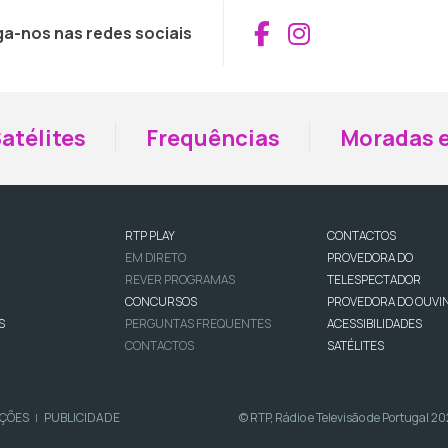
Aceder ao Fac
Aceder ao I
ga-nos nas redes sociais
atélites
Frequências
Moradas e
RTP PLAY
CONTACTOS
EM DIRETO
PROVEDORA DO
REVER PROGRAMAS
TELESPECTADOR
CONCURSOS
PROVEDORA DO OUVI
S
PERGUNTAS FREQUENTES
ACESSIBILIDADES
CONTACTOS
SATÉLITES
IÇÕES
PUBLICIDADE
© RTP, Rádio e Televisão de Portugal 2
|