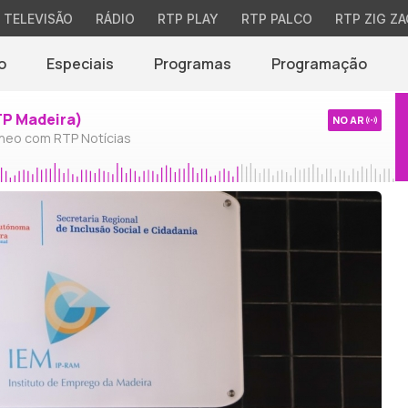
TELEVISÃO
RÁDIO
RTP PLAY
RTP PALCO
RTP ZIG ZA
o
Especiais
Programas
Programação
TP Madeira)
NO AR
neo com RTP Notícias