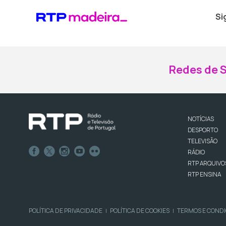
Si
Redes de S
NOTÍCIAS
DESPORTO
TELEVISÃO
RÁDIO
RTP ARQUIVO
RTP ENSINA
POLÍTICA DE PRIVACIDADE
POLÍTICA DE COOKIES
TERMOS E COND
|
|