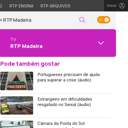
G
RTP ENSINA
RTP ARQUIVOS
Entrar
+ RTP Madeira
TV
RTP Madeira
Pode também gostar
Portugueses precisam de ajuda
para superar a crise (áudio)
Estrangeiro em dificuldades
resgatado no Seixal (áudio)
Câmara da Ponta do Sol