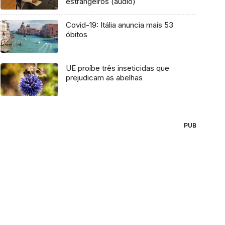
estrangeiros (áudio)
Covid-19: Itália anuncia mais 53
óbitos
UE proíbe três inseticidas que
prejudicam as abelhas
PUB