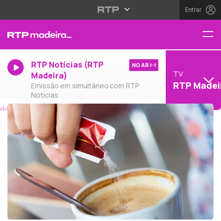
Entrar
RTP Notícias (RTP
NO AR
TV
Madeira)
RTP Madei
Emissão em simultâneo com RTP
Notícias