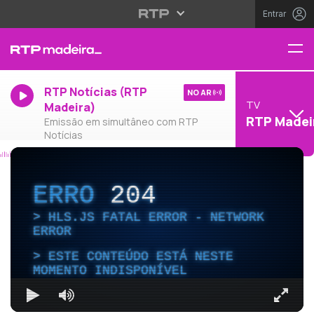
Entrar
RTP Notícias (RTP
NO AR
TV
Madeira)
RTP Madei
Emissão em simultâneo com RTP
Notícias
ERRO
204
HLS.JS FATAL ERROR - NETWORK
ERROR
ESTE CONTEÚDO ESTÁ NESTE
MOMENTO INDISPONÍVEL