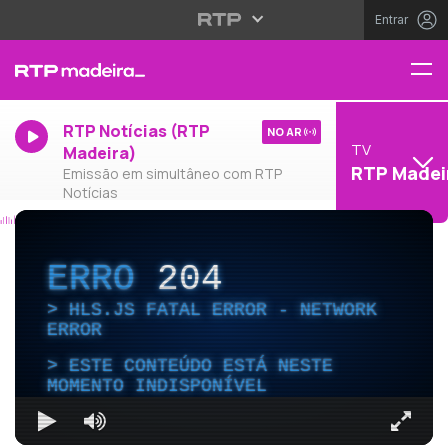
Entrar
RTP Notícias (RTP
NO AR
TV
Madeira)
RTP Madei
Emissão em simultâneo com RTP
Notícias
ERRO
204
HLS.JS FATAL ERROR - NETWORK
ERROR
ESTE CONTEÚDO ESTÁ NESTE
MOMENTO INDISPONÍVEL