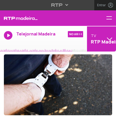
Entrar
Telejornal Madeira
NO AR
TV
RTP Madei