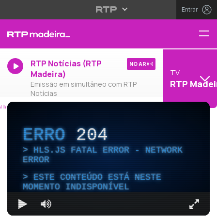
Entrar
RTP Notícias (RTP
NO AR
TV
Madeira)
RTP Madei
Emissão em simultâneo com RTP
Notícias
ERRO
204
HLS.JS FATAL ERROR - NETWORK
ERROR
ESTE CONTEÚDO ESTÁ NESTE
MOMENTO INDISPONÍVEL