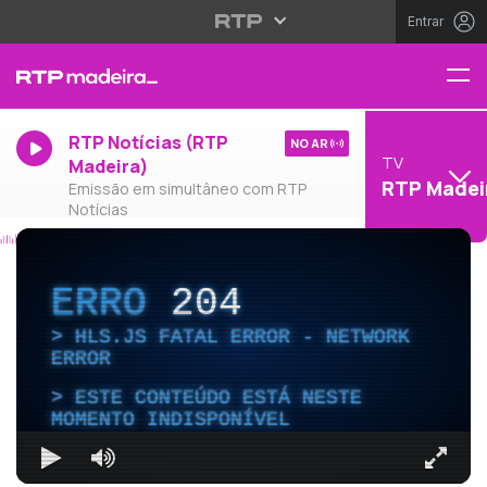
Entrar
RTP Notícias (RTP
NO AR
TV
Madeira)
RTP Madei
Emissão em simultâneo com RTP
Notícias
ERRO
204
HLS.JS FATAL ERROR - NETWORK
ERROR
ESTE CONTEÚDO ESTÁ NESTE
MOMENTO INDISPONÍVEL