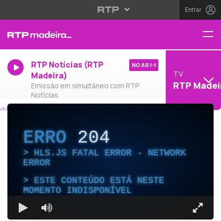
Entrar
RTP Notícias (RTP
NO AR
TV
Madeira)
RTP Madei
Emissão em simultâneo com RTP
Notícias
ERRO
204
HLS.JS FATAL ERROR - NETWORK
ERROR
ESTE CONTEÚDO ESTÁ NESTE
MOMENTO INDISPONÍVEL