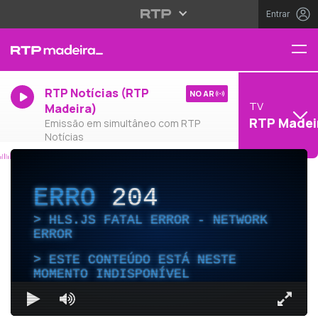
Entrar
RTP Notícias (RTP
NO AR
TV
Madeira)
RTP Madei
Emissão em simultâneo com RTP
Notícias
ERRO
204
HLS.JS FATAL ERROR - NETWORK
ERROR
ESTE CONTEÚDO ESTÁ NESTE
MOMENTO INDISPONÍVEL