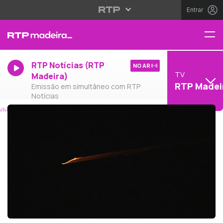
Entrar
RTP Notícias (RTP
NO AR
TV
Madeira)
RTP Madei
Emissão em simultâneo com RTP
Notícias