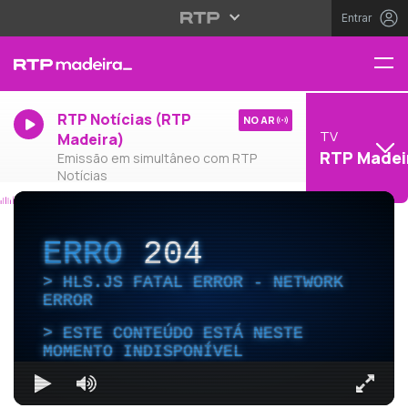
Entrar
RTP Notícias (RTP
NO AR
TV
Madeira)
RTP Madei
Emissão em simultâneo com RTP
Notícias
ERRO
204
HLS.JS FATAL ERROR - NETWORK
ERROR
ESTE CONTEÚDO ESTÁ NESTE
MOMENTO INDISPONÍVEL