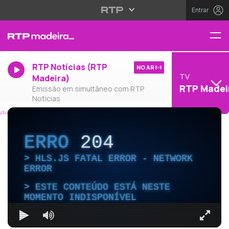
Entrar
RTP Notícias (RTP
NO AR
TV
Madeira)
RTP Madei
Emissão em simultâneo com RTP
Notícias
ERRO
204
HLS.JS FATAL ERROR - NETWORK
ERROR
ESTE CONTEÚDO ESTÁ NESTE
MOMENTO INDISPONÍVEL