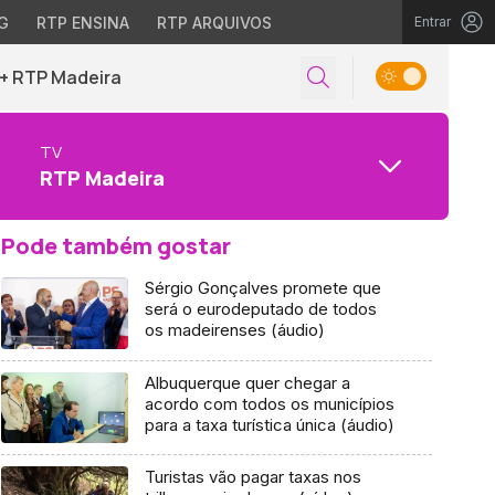
G
RTP ENSINA
RTP ARQUIVOS
Entrar
+ RTP Madeira
TV
RTP Madeira
Pode também gostar
Sérgio Gonçalves promete que
será o eurodeputado de todos
os madeirenses (áudio)
Albuquerque quer chegar a
acordo com todos os municípios
para a taxa turística única (áudio)
Turistas vão pagar taxas nos