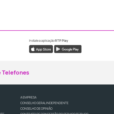
Instale a aplicação
RTP Play
ebook da RTP Madeira
nstagram da RTP Madeira
 Telefones
A EMPRESA
CONSELHO GERAL INDEPENDENTE
CONSELHO DE OPINIÃO