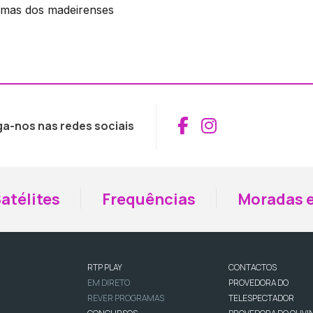
lemas dos madeirenses
Aceder ao Fac
Aceder ao I
ga-nos nas redes sociais
atélites
Frequências
Moradas e
RTP PLAY
CONTACTOS
EM DIRETO
PROVEDORA DO
REVER PROGRAMAS
TELESPECTADOR