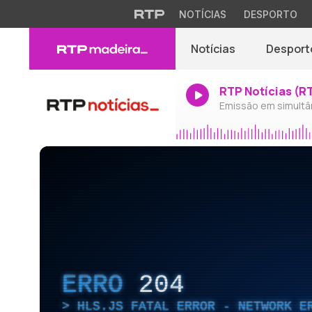
NOTÍCIAS
DESPORTO
Notícias
Desport
RTP Notícias (R
Emissão em simultâ
ERRO
204
HLS.JS FATAL ERROR - NETWORK E