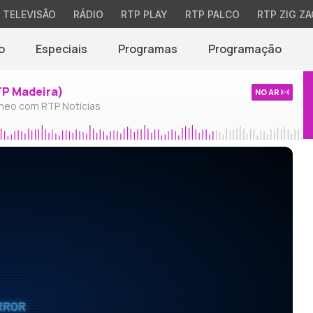
TELEVISÃO
RÁDIO
RTP PLAY
RTP PALCO
RTP ZIG ZA
o
Especiais
Programas
Programação
TP Madeira)
NO AR
neo com RTP Notícias
RROR