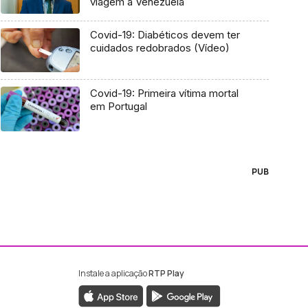
viagem à Venezuela
Covid-19: Diabéticos devem ter
cuidados redobrados (Vídeo)
Covid-19: Primeira vítima mortal
em Portugal
PUB
Instale a aplicação
RTP Play
ebook da RTP Madeira
nstagram da RTP Madeira