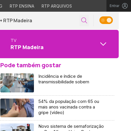
G
RTP ENSINA
RTP ARQUIVOS
Entrar
+ RTP Madeira
TV
RTP Madeira
Pode também gostar
Incidência e índice de
transmissibilidade sobem
54% da população com 65 ou
mais anos vacinada contra a
gripe (vídeo)
Novo sistema de semaforização