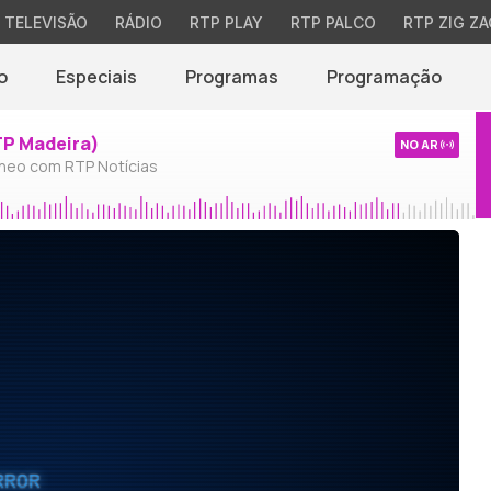
TELEVISÃO
RÁDIO
RTP PLAY
RTP PALCO
RTP ZIG ZA
o
Especiais
Programas
Programação
TP Madeira)
NO AR
neo com RTP Notícias
RROR