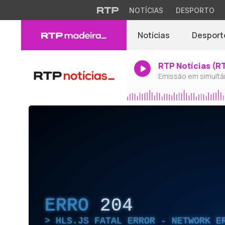
NOTÍCIAS
DESPORTO
Notícias
Desport
RTP Notícias (R
Emissão em simultâ
ERRO
204
HLS.JS FATAL ERROR - NETWORK E