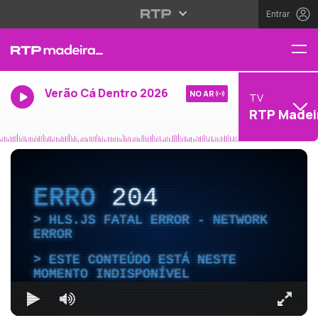
Entrar
Verão Cá Dentro 2026
NO AR
TV
RTP Madei
ERRO
204
HLS.JS FATAL ERROR - NETWORK
ERROR
ESTE CONTEÚDO ESTÁ NESTE
MOMENTO INDISPONÍVEL