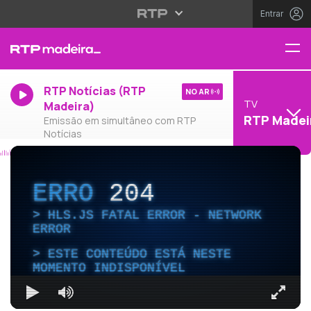
Entrar
RTP Notícias (RTP
NO AR
TV
Madeira)
RTP Madei
Emissão em simultâneo com RTP
Notícias
ERRO
204
HLS.JS FATAL ERROR - NETWORK
ERROR
ESTE CONTEÚDO ESTÁ NESTE
MOMENTO INDISPONÍVEL