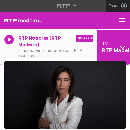
Entrar
RTP Notícias (RTP
NO AR
TV
Madeira)
RTP Madei
Emissão em simultâneo com RTP
Notícias