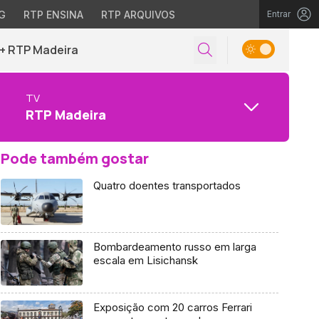
G
RTP ENSINA
RTP ARQUIVOS
Entrar
+ RTP Madeira
TV
RTP Madeira
Pode também gostar
Quatro doentes transportados
Bombardeamento russo em larga
escala em Lisichansk
Exposição com 20 carros Ferrari