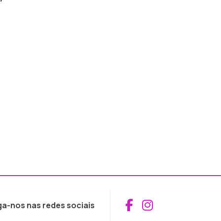
Aceder ao Fac
Aceder ao I
ga-nos nas redes sociais