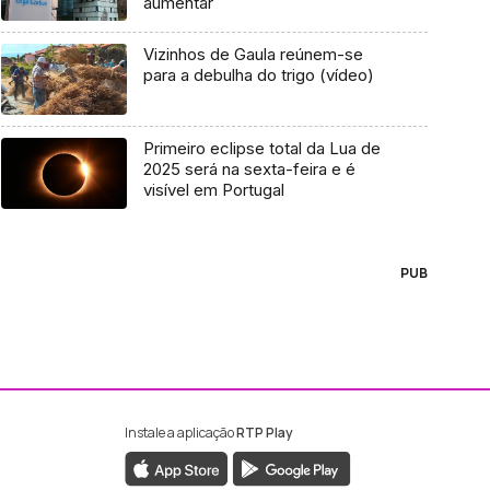
aumentar
Vizinhos de Gaula reúnem-se
para a debulha do trigo (vídeo)
Primeiro eclipse total da Lua de
2025 será na sexta-feira e é
visível em Portugal
PUB
Instale a aplicação
RTP Play
ebook da RTP Madeira
nstagram da RTP Madeira