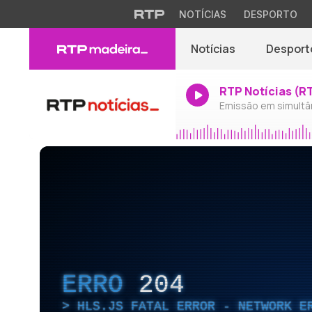
NOTÍCIAS
DESPORTO
Notícias
Desport
RTP Notícias (R
Emissão em simultâ
ERRO
204
HLS.JS FATAL ERROR - NETWORK E