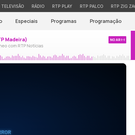
TELEVISÃO
RÁDIO
RTP PLAY
RTP PALCO
RTP ZIG ZA
o
Especiais
Programas
Programação
TP Madeira)
NO AR
neo com RTP Notícias
RROR