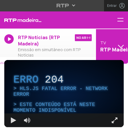
Entrar
RTP Notícias (RTP
NO AR
TV
Madeira)
RTP Madei
Emissão em simultâneo com RTP
Notícias
ERRO
204
HLS.JS FATAL ERROR - NETWORK
ERROR
ESTE CONTEÚDO ESTÁ NESTE
MOMENTO INDISPONÍVEL