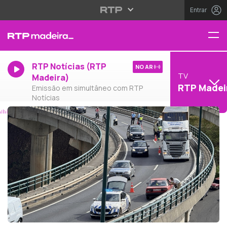
Entrar
RTP Notícias (RTP
NO AR
TV
Madeira)
RTP Madei
Emissão em simultâneo com RTP
Notícias