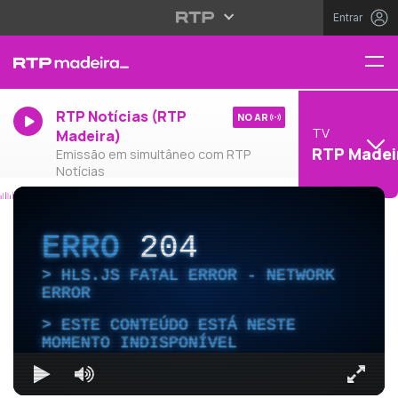
Entrar
RTP Notícias (RTP
NO AR
TV
Madeira)
RTP Madei
Emissão em simultâneo com RTP
Notícias
ERRO
204
HLS.JS FATAL ERROR - NETWORK
ERROR
ESTE CONTEÚDO ESTÁ NESTE
MOMENTO INDISPONÍVEL