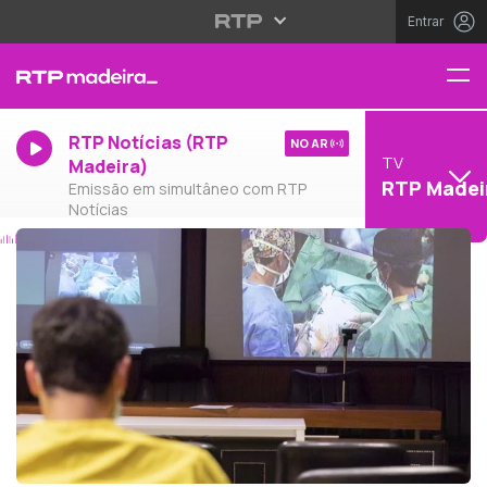
Entrar
RTP Notícias (RTP
NO AR
TV
Madeira)
RTP Madei
Emissão em simultâneo com RTP
Notícias