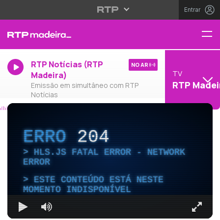
Entrar
RTP Notícias (RTP
NO AR
TV
Madeira)
RTP Madei
Emissão em simultâneo com RTP
Notícias
ERRO
204
HLS.JS FATAL ERROR - NETWORK
ERROR
ESTE CONTEÚDO ESTÁ NESTE
MOMENTO INDISPONÍVEL