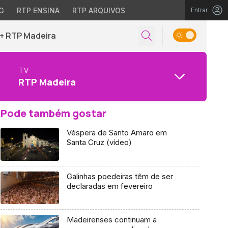
G
RTP ENSINA
RTP ARQUIVOS
Entrar
+ RTP Madeira
TV
RTP Madeira
Pode também gostar
Véspera de Santo Amaro em
Santa Cruz (vídeo)
Galinhas poedeiras têm de ser
declaradas em fevereiro
Madeirenses continuam a