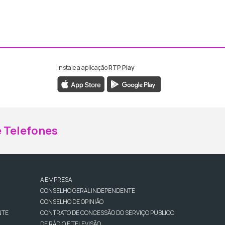
Instale a aplicação
RTP Play
ebook da RTP Madeira
nstagram da RTP Madeira
 Telefones
A EMPRESA
CONSELHO GERAL INDEPENDENTE
CONSELHO DE OPINIÃO
NTE
CONTRATO DE CONCESSÃO DO SERVIÇO PÚBLICO
DE RÁDIO E TELEVISÃO