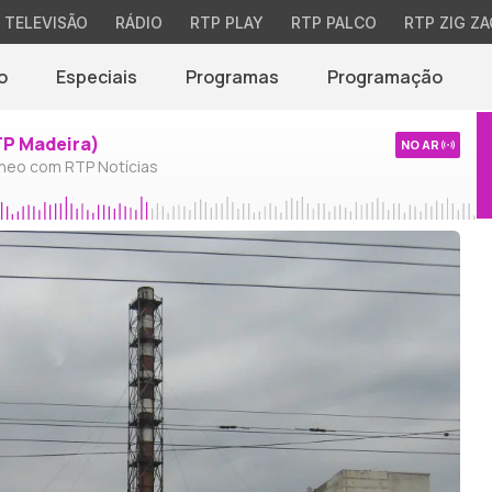
TELEVISÃO
RÁDIO
RTP PLAY
RTP PALCO
RTP ZIG ZA
o
Especiais
Programas
Programação
TP Madeira)
NO AR
neo com RTP Notícias