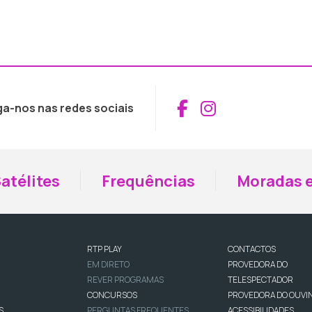
Aceder ao Fac
Aceder ao I
ga-nos nas redes sociais
atélites
Frequências
Moradas e
RTP PLAY
CONTACTOS
EM DIRETO
PROVEDORA DO
REVER PROGRAMAS
TELESPECTADOR
CONCURSOS
PROVEDORA DO OUVI
S
PERGUNTAS FREQUENTES
ACESSIBILIDADES