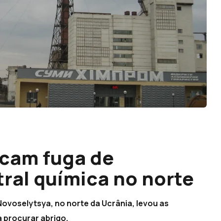
cam fuga de
ral química no norte
ovoselytsya, no norte da Ucrânia, levou as
a procurar abrigo.