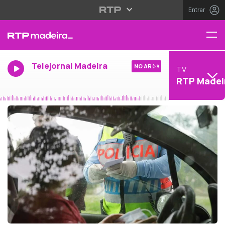
Entrar
Telejornal Madeira
NO AR
TV
RTP Madei