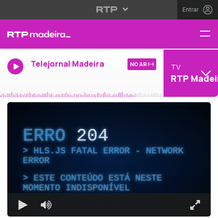
Entrar
Telejornal Madeira
NO AR
TV
RTP Madei
ERRO
204
HLS.JS FATAL ERROR - NETWORK
ERROR
ESTE CONTEÚDO ESTÁ NESTE
MOMENTO INDISPONÍVEL