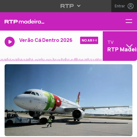
Entrar
Verão Cá Dentro 2026
NO AR
TV
RTP Madei