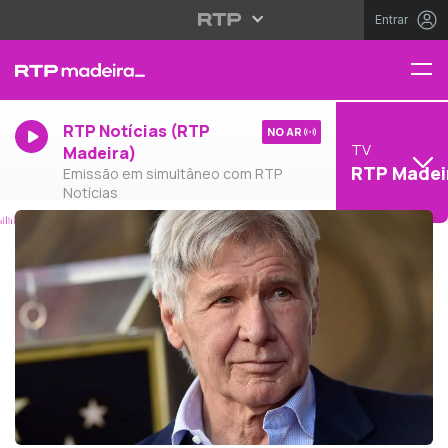
Entrar
RTP Notícias (RTP
NO AR
TV
Madeira)
RTP Madei
Emissão em simultâneo com RTP
Notícias