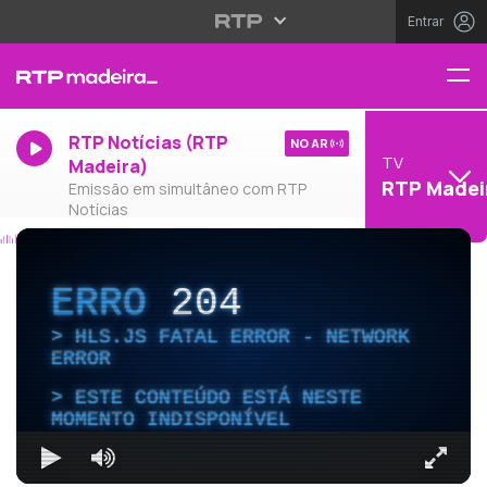
Entrar
RTP Notícias (RTP
NO AR
TV
Madeira)
RTP Madei
Emissão em simultâneo com RTP
Notícias
ERRO
204
HLS.JS FATAL ERROR - NETWORK
ERROR
ESTE CONTEÚDO ESTÁ NESTE
MOMENTO INDISPONÍVEL