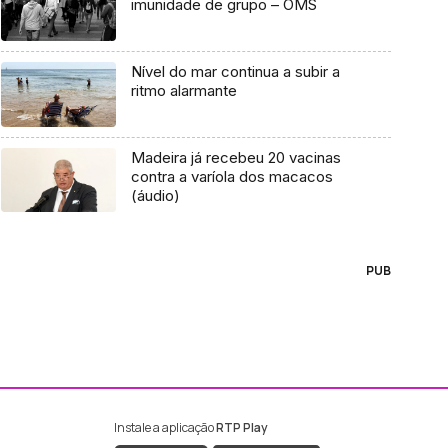
imunidade de grupo – OMS
Nível do mar continua a subir a
ritmo alarmante
Madeira já recebeu 20 vacinas
contra a varíola dos macacos
(áudio)
PUB
Instale a aplicação
RTP Play
ebook da RTP Madeira
nstagram da RTP Madeira