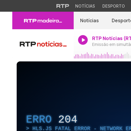
NOTÍCIAS
DESPORTO
Notícias
Desport
RTP Notícias (R
Emissão em simultâ
ERRO
204
HLS.JS FATAL ERROR - NETWORK E