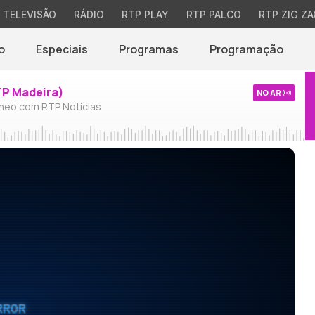
TELEVISÃO
RÁDIO
RTP PLAY
RTP PALCO
RTP ZIG ZA
o
Especiais
Programas
Programação
TP Madeira)
NO AR
neo com RTP Notícias
RROR