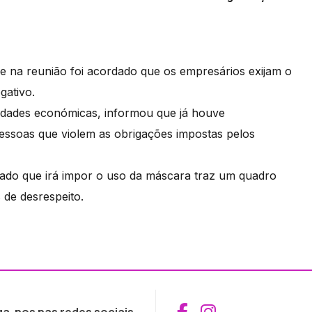
ue na reunião foi acordado que os empresários exijam o
egativo.
ividades económicas, informou que já houve
essoas que violem as obrigações impostas pelos
ado que irá impor o uso da máscara traz um quadro
 de desrespeito.
Aceder ao Fac
Aceder ao I
ga-nos nas redes sociais