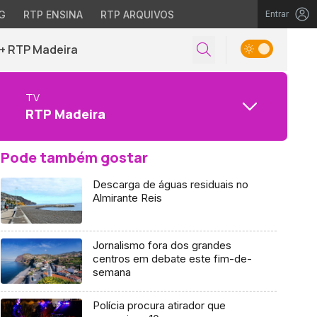
G
RTP ENSINA
RTP ARQUIVOS
Entrar
+ RTP Madeira
TV
RTP Madeira
Pode também gostar
Descarga de águas residuais no
Almirante Reis
Jornalismo fora dos grandes
centros em debate este fim-de-
semana
Polícia procura atirador que