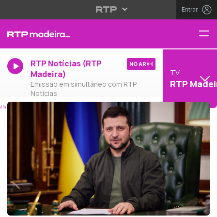
Entrar
RTP Notícias (RTP
NO AR
TV
Madeira)
RTP Madei
Emissão em simultâneo com RTP
Notícias