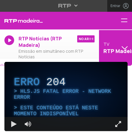
Entrar
RTP Notícias (RTP
NO AR
TV
Madeira)
RTP Madei
Emissão em simultâneo com RTP
Notícias
ERRO
204
HLS.JS FATAL ERROR - NETWORK
ERROR
ESTE CONTEÚDO ESTÁ NESTE
MOMENTO INDISPONÍVEL