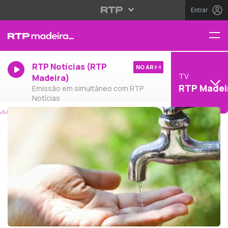
Entrar
RTP Notícias (RTP
NO AR
TV
Madeira)
RTP Madei
Emissão em simultâneo com RTP
Notícias