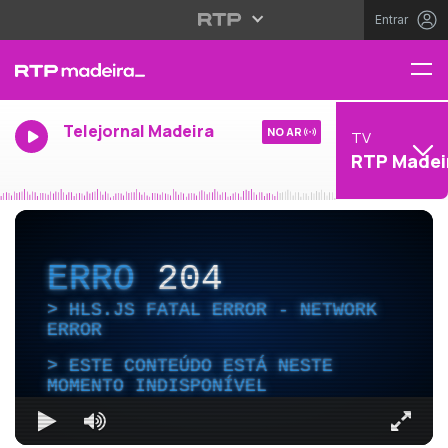
Entrar
Telejornal Madeira
NO AR
TV
RTP Madei
ERRO
204
HLS.JS FATAL ERROR - NETWORK
ERROR
ESTE CONTEÚDO ESTÁ NESTE
MOMENTO INDISPONÍVEL