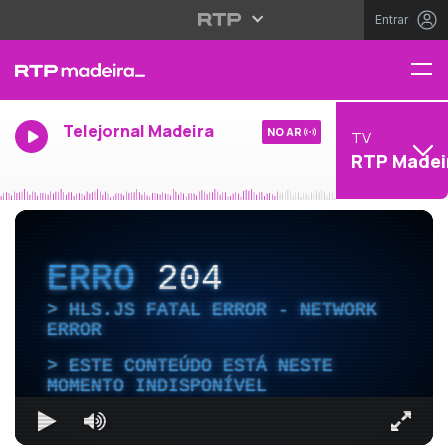
Entrar
Telejornal Madeira
NO AR
TV
RTP Madei
ERRO
204
HLS.JS FATAL ERROR - NETWORK
ERROR
ESTE CONTEÚDO ESTÁ NESTE
MOMENTO INDISPONÍVEL