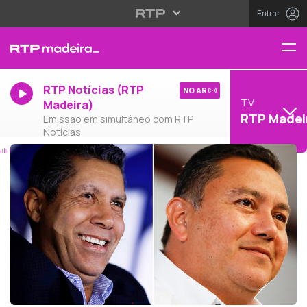
Entrar
RTP Notícias (RTP
NO AR
TV
Madeira)
RTP Madei
Emissão em simultâneo com RTP
Notícias