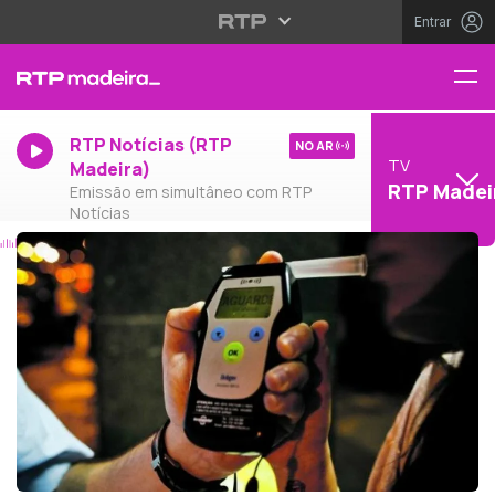
Entrar
RTP Notícias (RTP
NO AR
TV
Madeira)
RTP Madei
Emissão em simultâneo com RTP
Notícias