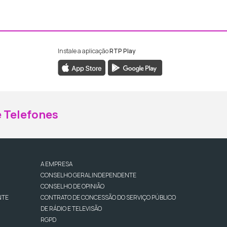
Instale a aplicação
RTP Play
ebook da RTP Madeira
nstagram da RTP Madeira
 Telefones
A EMPRESA
CONSELHO GERAL INDEPENDENTE
CONSELHO DE OPINIÃO
NTE
CONTRATO DE CONCESSÃO DO SERVIÇO PÚBLICO
DE RÁDIO E TELEVISÃO
RGPD