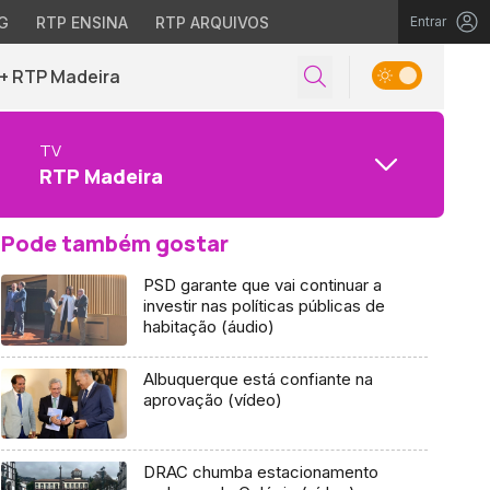
G
RTP ENSINA
RTP ARQUIVOS
Entrar
+ RTP Madeira
TV
RTP Madeira
Pode também gostar
PSD garante que vai continuar a
investir nas políticas públicas de
habitação (áudio)
Albuquerque está confiante na
aprovação (vídeo)
DRAC chumba estacionamento