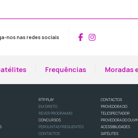
Aceder ao Fac
Aceder ao I
ga-nos nas redes sociais
atélites
Frequências
Moradas e
RTP PLAY
CONTACTOS
EM DIRETO
PROVEDORA DO
REVER PROGRAMAS
TELESPECTADOR
CONCURSOS
PROVEDORA DO OUVI
S
PERGUNTAS FREQUENTES
ACESSIBILIDADES
CONTACTOS
SATÉLITES