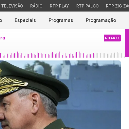
TELEVISÃO
RÁDIO
RTP PLAY
RTP PALCO
RTP ZIG ZA
o
Especiais
Programas
Programação
ira
NO AR