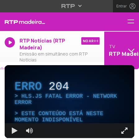
Entrar
RTP Notícias (RTP
NO AR
TV
Madeira)
RTP Madei
Emissão em simultâneo com RTP
Notícias
ERRO
204
HLS.JS FATAL ERROR - NETWORK
ERROR
ESTE CONTEÚDO ESTÁ NESTE
MOMENTO INDISPONÍVEL