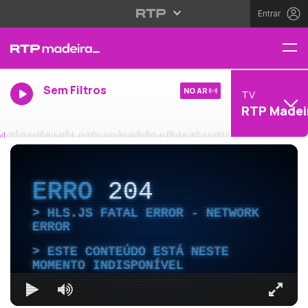
Entrar
Sem Filtros
NO AR
TV
RTP Madei
ERRO
204
HLS.JS FATAL ERROR - NETWORK
ERROR
ESTE CONTEÚDO ESTÁ NESTE
MOMENTO INDISPONÍVEL