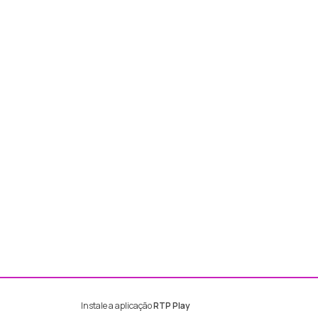
Instale a aplicação
RTP Play