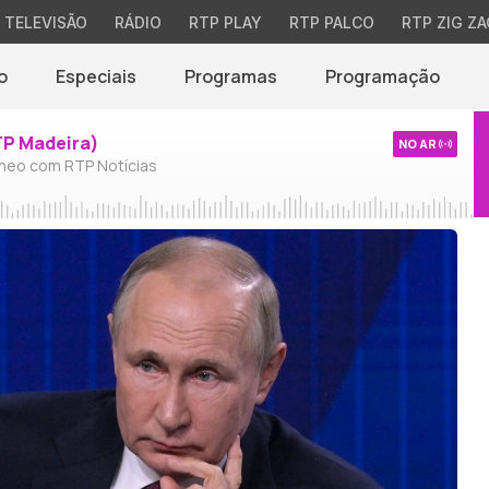
TELEVISÃO
RÁDIO
RTP PLAY
RTP PALCO
RTP ZIG ZA
o
Especiais
Programas
Programação
TP Madeira)
NO AR
neo com RTP Notícias