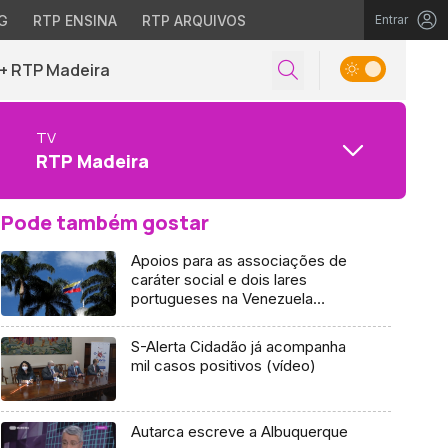
G
RTP ENSINA
RTP ARQUIVOS
Entrar
+ RTP Madeira
TV
RTP Madeira
Pode também gostar
Apoios para as associações de
caráter social e dois lares
portugueses na Venezuela
(áudio)
S-Alerta Cidadão já acompanha
mil casos positivos (vídeo)
Autarca escreve a Albuquerque