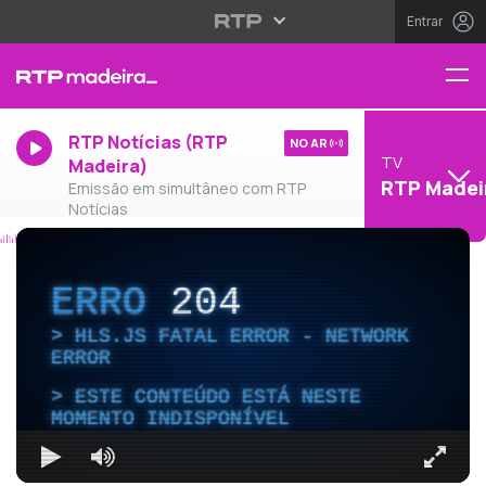
Entrar
RTP Notícias (RTP
NO AR
TV
Madeira)
RTP Madei
Emissão em simultâneo com RTP
Notícias
ERRO
204
HLS.JS FATAL ERROR - NETWORK
ERROR
ESTE CONTEÚDO ESTÁ NESTE
MOMENTO INDISPONÍVEL