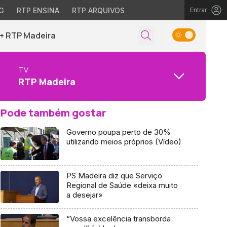
G
RTP ENSINA
RTP ARQUIVOS
Entrar
+ RTP Madeira
TV
RTP Madeira
Pode também gostar
Governo poupa perto de 30%
utilizando meios próprios (Vídeo)
PS Madeira diz que Serviço
Regional de Saúde «deixa muito
a desejar»
“Vossa excelência transborda