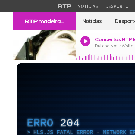
NOTÍCIAS
DESPORTO
Notícias
Desport
Concertos RTP 
Dul and Nouk White
ERRO
204
HLS.JS FATAL ERROR - NETWORK E