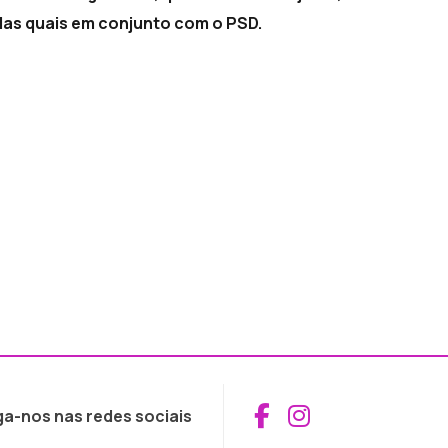
das quais em conjunto com o PSD.
Aceder ao Fac
Aceder ao I
ga-nos nas redes sociais