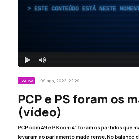
ESTE CONTEÚDO ESTÁ NESTE MOMEN
09 ago, 2022, 22:29
POLÍTICA
PCP e PS foram os 
(vídeo)
PCP com 49 e PS com 41 foram os partidos que mais
levaram ao parlamento madeirense. No balanço da 