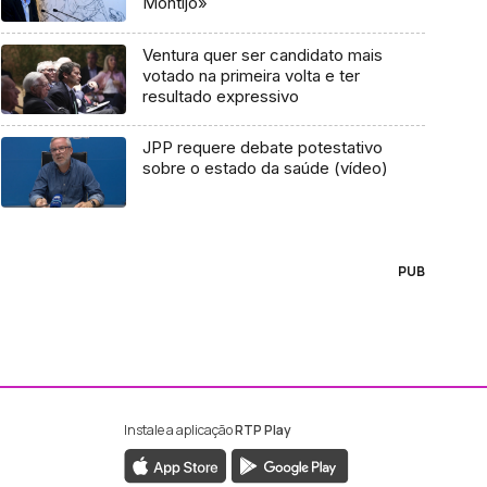
Montijo»
Ventura quer ser candidato mais
votado na primeira volta e ter
resultado expressivo
JPP requere debate potestativo
sobre o estado da saúde (vídeo)
PUB
Instale a aplicação
RTP Play
ebook da RTP Madeira
nstagram da RTP Madeira