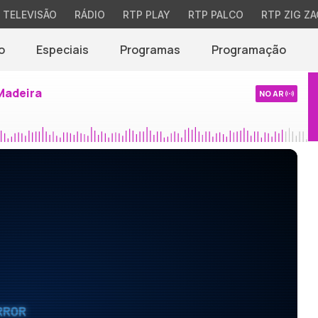
TELEVISÃO
RÁDIO
RTP PLAY
RTP PALCO
RTP ZIG ZA
o
Especiais
Programas
Programação
Madeira
NO AR
RROR