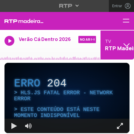
Entrar
Verão Cá Dentro 2026
NO AR
TV
RTP Madei
ERRO
204
HLS.JS FATAL ERROR - NETWORK
ERROR
ESTE CONTEÚDO ESTÁ NESTE
MOMENTO INDISPONÍVEL