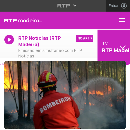
Entrar
RTP Notícias (RTP
NO AR
TV
Madeira)
RTP Madei
Emissão em simultâneo com RTP
Notícias