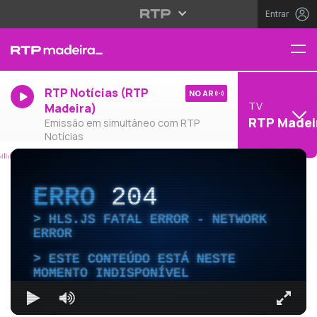
Entrar
RTP Notícias (RTP
NO AR
TV
Madeira)
RTP Madei
Emissão em simultâneo com RTP
Notícias
ERRO
204
HLS.JS FATAL ERROR - NETWORK
ERROR
ESTE CONTEÚDO ESTÁ NESTE
MOMENTO INDISPONÍVEL