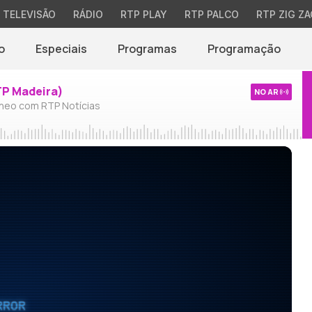
TELEVISÃO
RÁDIO
RTP PLAY
RTP PALCO
RTP ZIG ZA
o
Especiais
Programas
Programação
TP Madeira)
NO AR
neo com RTP Notícias
RROR