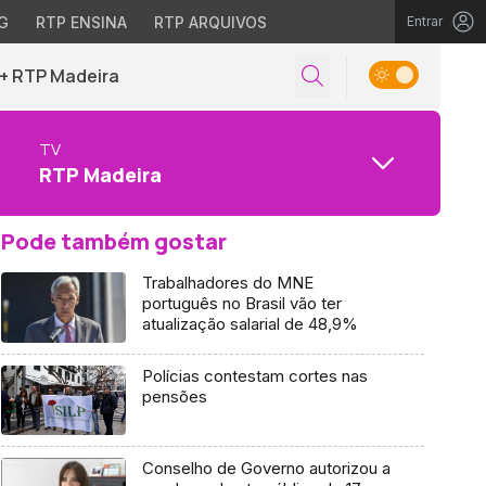
G
RTP ENSINA
RTP ARQUIVOS
Entrar
+ RTP Madeira
TV
RTP Madeira
Pode também gostar
Trabalhadores do MNE
português no Brasil vão ter
atualização salarial de 48,9%
Polícias contestam cortes nas
pensões
Conselho de Governo autorizou a