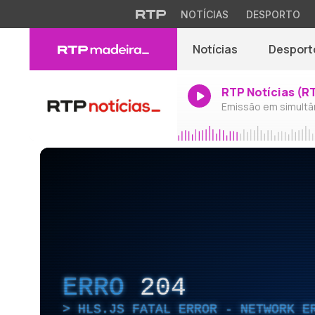
NOTÍCIAS
DESPORTO
Notícias
Desport
RTP Notícias (R
Emissão em simultâ
ERRO
204
HLS.JS FATAL ERROR - NETWORK E