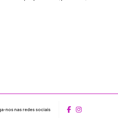
Aceder ao Fac
Aceder ao I
ga-nos nas redes sociais