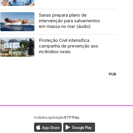
Sanas prepara plano de
intervenção para salvamentos
em massa no mar (áudio)
Proteção Civil intensifica
campanha de prevenção aos
incêndios rurais
PUB
Instale a aplicação
RTP Play
ebook da RTP Madeira
nstagram da RTP Madeira