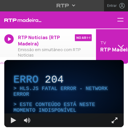
Entrar
RTP Notícias (RTP
NO AR
TV
Madeira)
RTP Madei
Emissão em simultâneo com RTP
Notícias
ERRO
204
HLS.JS FATAL ERROR - NETWORK
ERROR
ESTE CONTEÚDO ESTÁ NESTE
MOMENTO INDISPONÍVEL