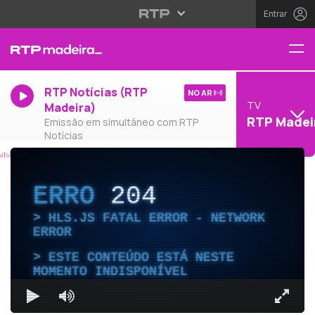
Entrar
RTP Notícias (RTP
NO AR
TV
Madeira)
RTP Madei
Emissão em simultâneo com RTP
Notícias
ERRO
204
HLS.JS FATAL ERROR - NETWORK
ERROR
ESTE CONTEÚDO ESTÁ NESTE
MOMENTO INDISPONÍVEL