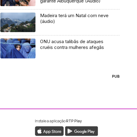
garante Albuquerque (Áudio)
Madeira terá um Natal com neve
(áudio)
ONU acusa talibãs de ataques
cruéis contra mulheres afegãs
PUB
Instale a aplicação
RTP Play
ebook da RTP Madeira
nstagram da RTP Madeira