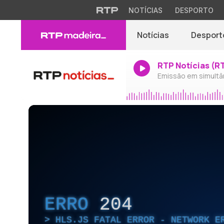
NOTÍCIAS
DESPORTO
Notícias
Desport
RTP Notícias (R
Emissão em simultâ
ERRO
204
HLS.JS FATAL ERROR - NETWORK E