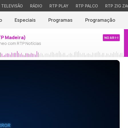
TELEVISÃO
RÁDIO
RTP PLAY
RTP PALCO
RTP ZIG ZA
o
Especiais
Programas
Programação
TP Madeira)
NO AR
neo com RTP Notícias
RROR