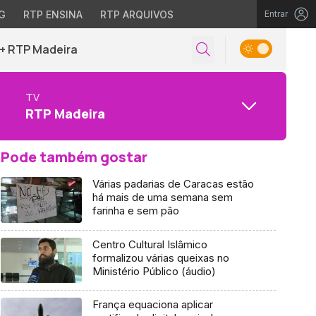
G
RTP ENSINA
RTP ARQUIVOS
Entrar
+ RTP Madeira
TV
RTP Madeira
Pode também gostar
Várias padarias de Caracas estão
há mais de uma semana sem
farinha e sem pão
Centro Cultural Islâmico
formalizou várias queixas no
Ministério Público (áudio)
França equaciona aplicar